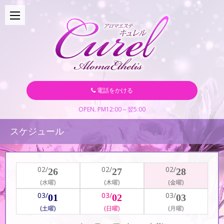
電話をかける
OPEN. PM12:00～翌5:00
スケジュール
02/
02/
02/
26
27
28
(水曜)
(木曜)
(金曜)
03/
03/
03/
01
02
03
(土曜)
(日曜)
(月曜)