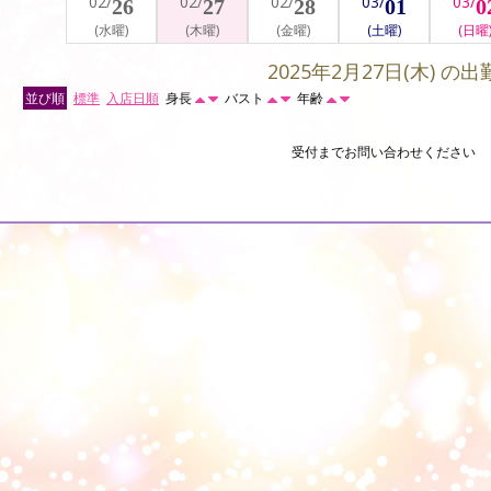
02/
02/
02/
03/
03/
26
27
28
01
0
(水曜)
(木曜)
(金曜)
(土曜)
(日曜
2025年2月27日(木) の出
並び順
標準
入店日順
身長
バスト
年齢
受付までお問い合わせください