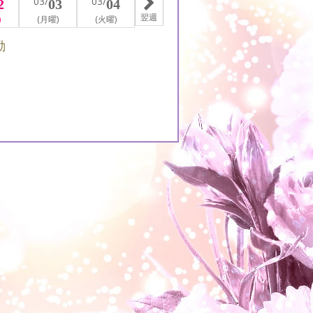
03/
03/
2
03
04
翌週
)
(月曜)
(火曜)
勤