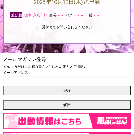
2023年10月12日(木) の出勤
並び順
標準
入店日順
身長
バスト
年齢
受付までお問い合わせください
メールマガジン登録
メルマガだけのお得な割引♪もちろん新人入店情報♪
メールアドレス：