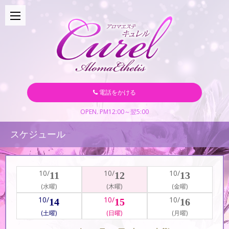
電話をかける
OPEN. PM12:00～翌5:00
スケジュール
10/
10/
10/
11
12
13
(水曜)
(木曜)
(金曜)
10/
10/
10/
14
15
16
(土曜)
(日曜)
(月曜)